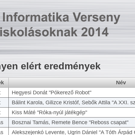
yen elért eredmények
ek
Név
t
Hegyesi Donát "Pókerező Robot"
t
Bálint Karola, Gilizce Kristóf, Sebők Attila "A XXI.
t
Kiss Máté "Róka-nyúl játékgép"
as
Bosznai Tamás, Remete Bence "Reboss csapat"
as
Alekszejenkó Levente, Ugrin Dániel "A Tóth Árpád 