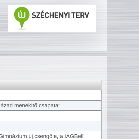
 század menekítő csapata"
Gimnázium új csengője, a tAGBell"