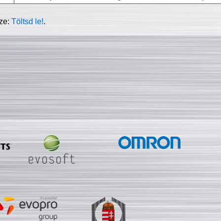
sze:
Töltsd le!
.