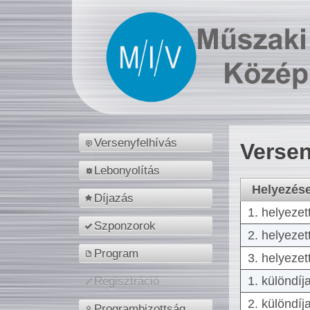
Versenyfelhívás
Versen
Lebonyolítás
Helyezés
Díjazás
1. helyezet
Szponzorok
2. helyezet
Program
3. helyezet
1. különdíj
Regisztráció
2. különdíj
Programbizottság