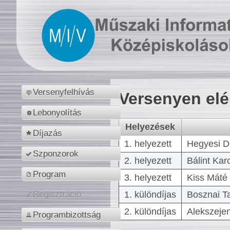
Versenyfelhívás
Versenyen el
Lebonyolítás
Helyezések
Díjazás
1. helyezett
Hegyesi D
Szponzorok
2. helyezett
Bálint Kar
Program
3. helyezett
Kiss Máté 
1. különdíjas
Bosznai T
Regisztráció
2. különdíjas
Alekszejen
Programbizottság