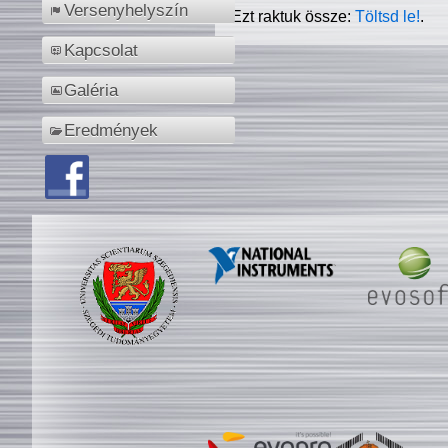
Versenyhelyszín
Ezt raktuk össze:
Töltsd le!
.
Kapcsolat
Galéria
Eredmények