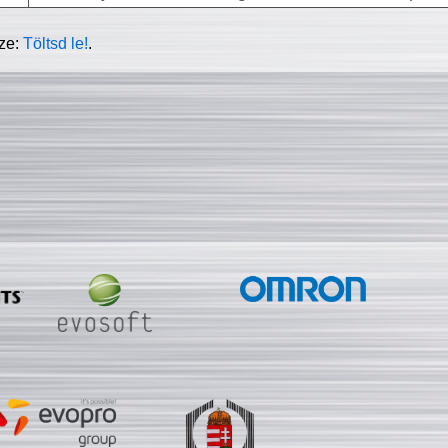
sze:
Töltsd le!
.