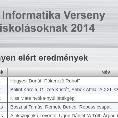
yen elért eredmények
ek
Név
t
Hegyesi Donát "Pókerező Robot"
t
Bálint Karola, Gilizce Kristóf, Sebők Attila "A XXI.
t
Kiss Máté "Róka-nyúl játékgép"
as
Bosznai Tamás, Remete Bence "Reboss csapat"
as
Alekszejenkó Levente, Ugrin Dániel "A Tóth Árpád 