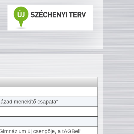
 század menekítő csapata"
Gimnázium új csengője, a tAGBell"