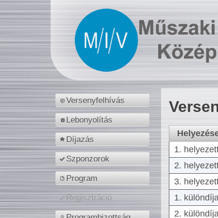
Versenyfelhívás
Versen
Lebonyolítás
Helyezés
Díjazás
1. helyezet
Szponzorok
2. helyezet
Program
3. helyezet
1. különdíj
Regisztráció
2. különdíj
Programbizottság