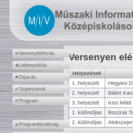
Versenyfelhívás
Versenyen el
Lebonyolítás
Helyezések
Díjazás
1. helyezett
Hegyesi D
Szponzorok
2. helyezett
Bálint Kar
Program
3. helyezett
Kiss Máté 
1. különdíjas
Bosznai T
Regisztráció
2. különdíjas
Alekszejen
Programbizottság