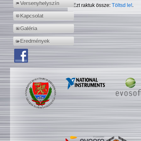
Versenyhelyszín
Ezt raktuk össze:
Töltsd le!
.
Kapcsolat
Galéria
Eredmények