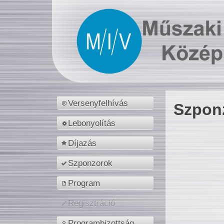
Versenyfelhívás
Szpon
Lebonyolítás
Díjazás
Szponzorok
Program
Regisztráció
Programbizottság