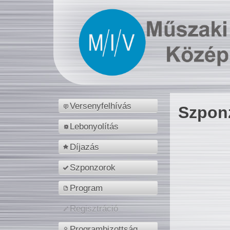
Versenyfelhívás
Szpon
Lebonyolítás
Díjazás
Szponzorok
Program
Regisztráció
Programbizottság