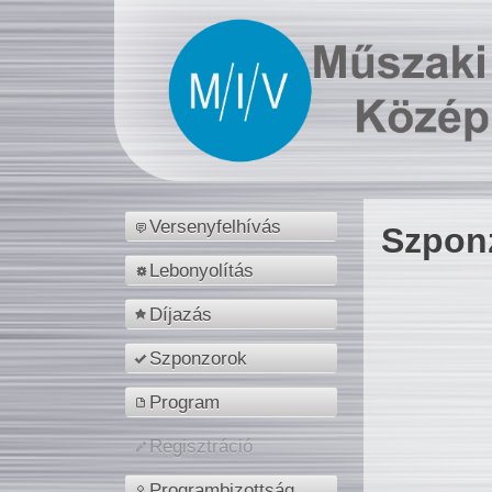
Versenyfelhívás
Szpon
Lebonyolítás
Díjazás
Szponzorok
Program
Regisztráció
Programbizottság