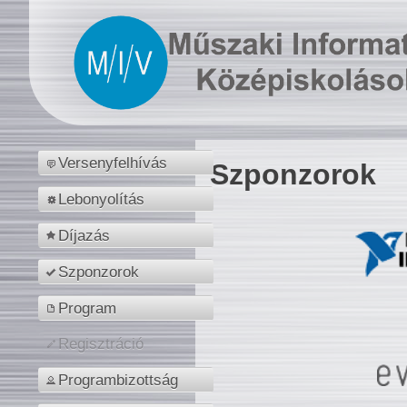
Versenyfelhívás
Szponzorok
Lebonyolítás
Díjazás
Szponzorok
Program
Regisztráció
Programbizottság