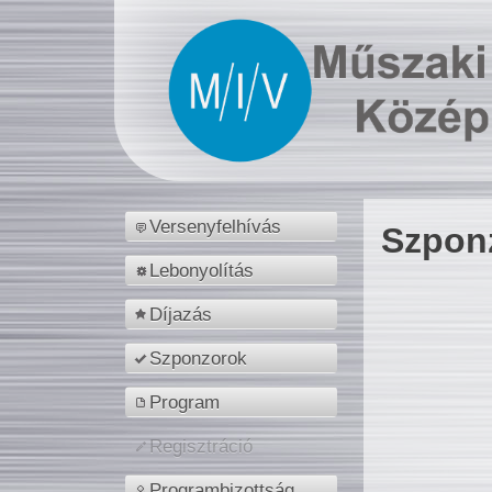
Versenyfelhívás
Szpon
Lebonyolítás
Díjazás
Szponzorok
Program
Regisztráció
Programbizottság