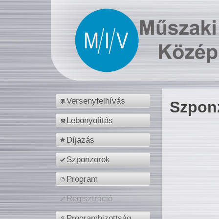
Versenyfelhívás
Szpon
Lebonyolítás
Díjazás
Szponzorok
Program
Regisztráció
Programbizottság