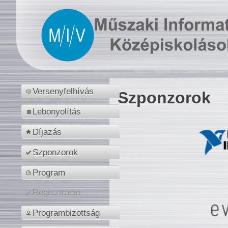
Versenyfelhívás
Szponzorok
Lebonyolítás
Díjazás
Szponzorok
Program
Regisztráció
Programbizottság