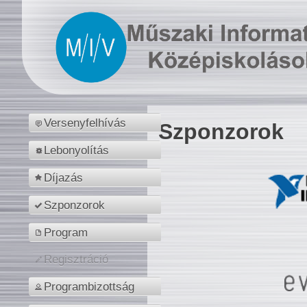
Versenyfelhívás
Szponzorok
Lebonyolítás
Díjazás
Szponzorok
Program
Regisztráció
Programbizottság