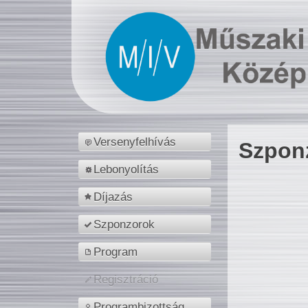
Versenyfelhívás
Szpon
Lebonyolítás
Díjazás
Szponzorok
Program
Regisztráció
Programbizottság