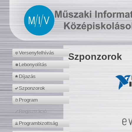
Versenyfelhívás
Szponzorok
Lebonyolítás
Díjazás
Szponzorok
Program
Regisztráció
Programbizottság