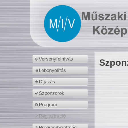
Versenyfelhívás
Szpon
Lebonyolítás
Díjazás
Szponzorok
Program
Regisztráció
Programbizottság