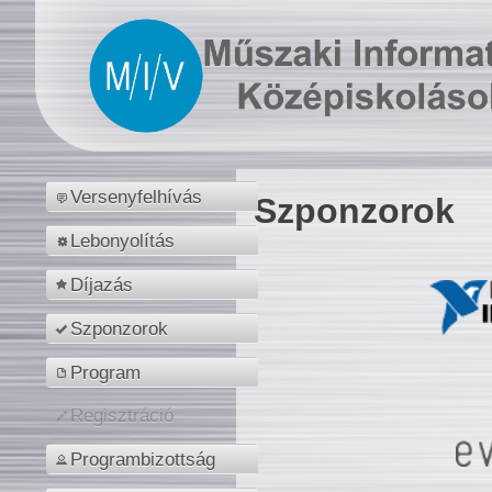
Versenyfelhívás
Szponzorok
Lebonyolítás
Díjazás
Szponzorok
Program
Regisztráció
Programbizottság