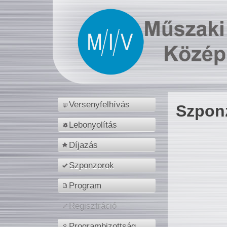
Versenyfelhívás
Szpon
Lebonyolítás
Díjazás
Szponzorok
Program
Regisztráció
Programbizottság