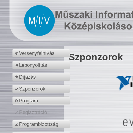
Versenyfelhívás
Szponzorok
Lebonyolítás
Díjazás
Szponzorok
Program
Regisztráció
Programbizottság