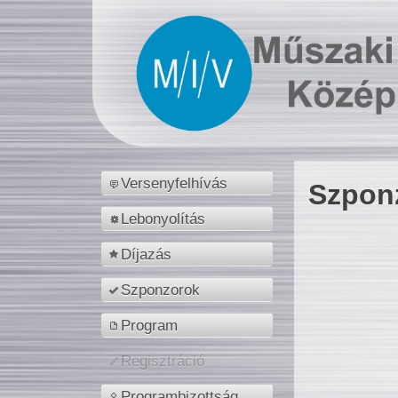
Versenyfelhívás
Szpon
Lebonyolítás
Díjazás
Szponzorok
Program
Regisztráció
Programbizottság