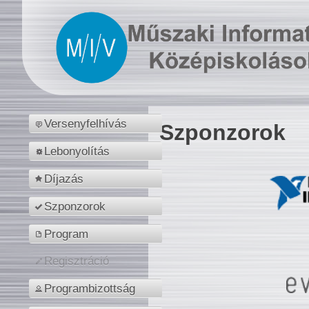
Versenyfelhívás
Szponzorok
Lebonyolítás
Díjazás
Szponzorok
Program
Regisztráció
Programbizottság