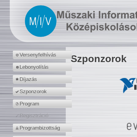
Versenyfelhívás
Szponzorok
Lebonyolítás
Díjazás
Szponzorok
Program
Regisztráció
Programbizottság