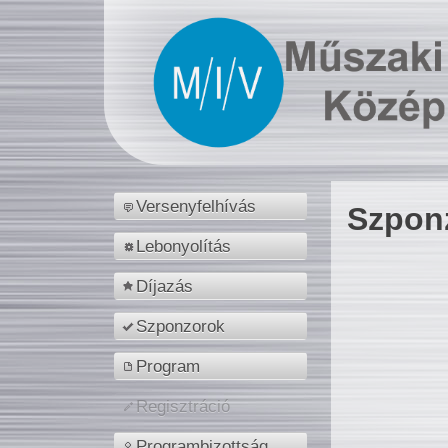
Versenyfelhívás
Szpon
Lebonyolítás
Díjazás
Szponzorok
Program
Regisztráció
Programbizottság