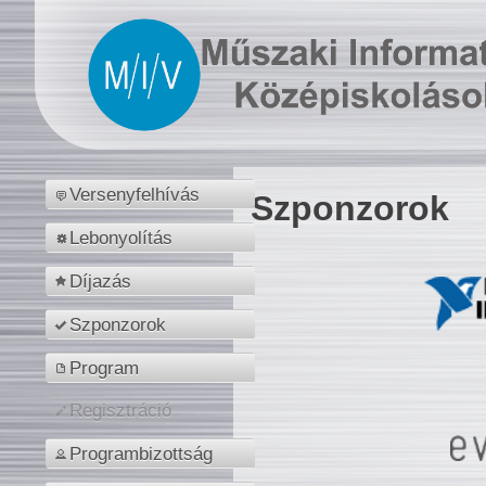
Versenyfelhívás
Szponzorok
Lebonyolítás
Díjazás
Szponzorok
Program
Regisztráció
Programbizottság