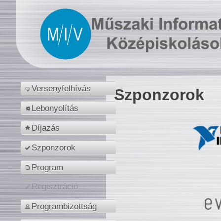
Versenyfelhívás
Szponzorok
Lebonyolítás
Díjazás
Szponzorok
Program
Regisztráció
Programbizottság