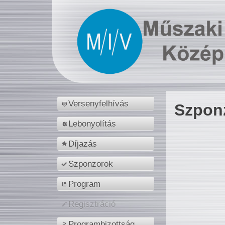
Versenyfelhívás
Szpon
Lebonyolítás
Díjazás
Szponzorok
Program
Regisztráció
Programbizottság