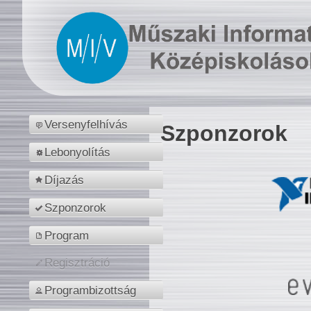
Versenyfelhívás
Szponzorok
Lebonyolítás
Díjazás
Szponzorok
Program
Regisztráció
Programbizottság