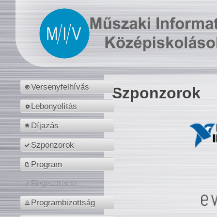
Versenyfelhívás
Szponzorok
Lebonyolítás
Díjazás
Szponzorok
Program
Regisztráció
Programbizottság