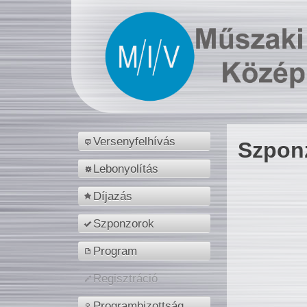
Versenyfelhívás
Szpon
Lebonyolítás
Díjazás
Szponzorok
Program
Regisztráció
Programbizottság