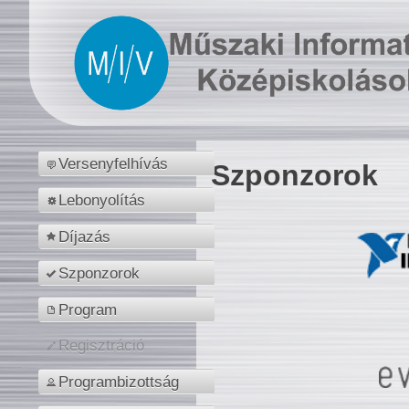
Versenyfelhívás
Szponzorok
Lebonyolítás
Díjazás
Szponzorok
Program
Regisztráció
Programbizottság