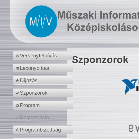
Versenyfelhívás
Szponzorok
Lebonyolítás
Díjazás
Szponzorok
Program
Regisztráció
Programbizottság