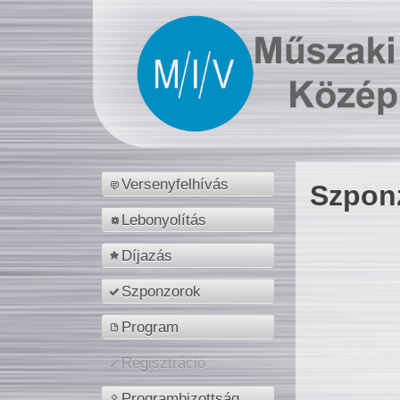
Versenyfelhívás
Szpon
Lebonyolítás
Díjazás
Szponzorok
Program
Regisztráció
Programbizottság