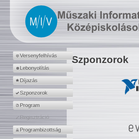
Versenyfelhívás
Szponzorok
Lebonyolítás
Díjazás
Szponzorok
Program
Regisztráció
Programbizottság