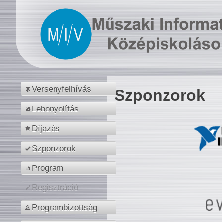
Versenyfelhívás
Szponzorok
Lebonyolítás
Díjazás
Szponzorok
Program
Regisztráció
Programbizottság