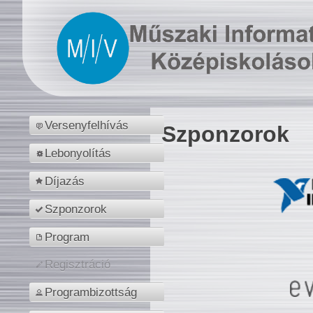
Versenyfelhívás
Szponzorok
Lebonyolítás
Díjazás
Szponzorok
Program
Regisztráció
Programbizottság