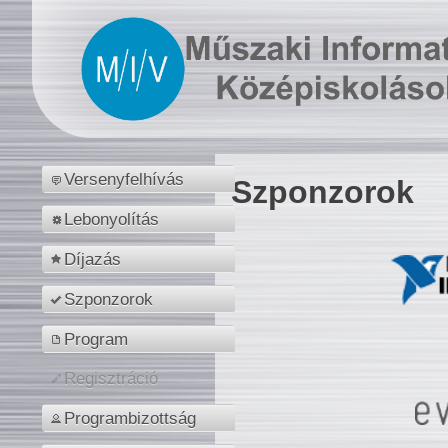
Versenyfelhívás
Szponzorok
Lebonyolítás
Díjazás
Szponzorok
Program
Regisztráció
Programbizottság