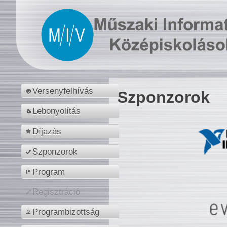
Versenyfelhívás
Szponzorok
Lebonyolítás
Díjazás
Szponzorok
Program
Regisztráció
Programbizottság