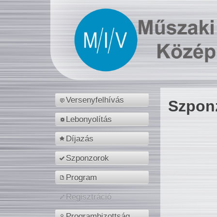
Versenyfelhívás
Szpon
Lebonyolítás
Díjazás
Szponzorok
Program
Regisztráció
Programbizottság