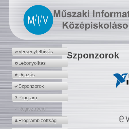
Versenyfelhívás
Szponzorok
Lebonyolítás
Díjazás
Szponzorok
Program
Regisztráció
Programbizottság