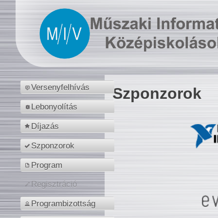
Versenyfelhívás
Szponzorok
Lebonyolítás
Díjazás
Szponzorok
Program
Regisztráció
Programbizottság