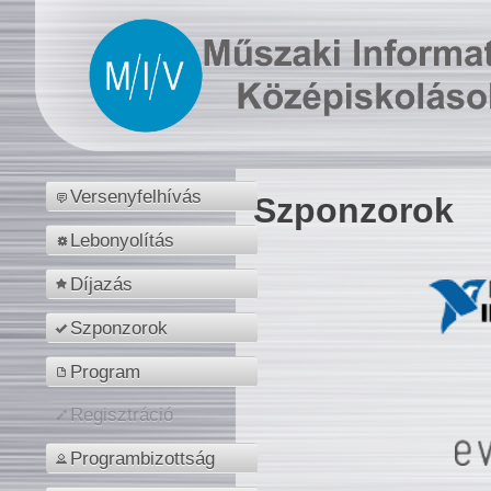
Versenyfelhívás
Szponzorok
Lebonyolítás
Díjazás
Szponzorok
Program
Regisztráció
Programbizottság