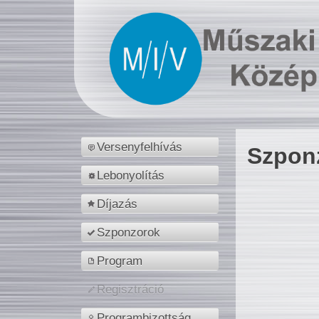
Versenyfelhívás
Szpon
Lebonyolítás
Díjazás
Szponzorok
Program
Regisztráció
Programbizottság