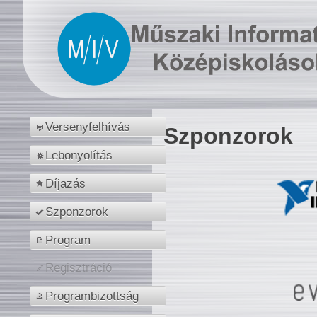
Versenyfelhívás
Szponzorok
Lebonyolítás
Díjazás
Szponzorok
Program
Regisztráció
Programbizottság