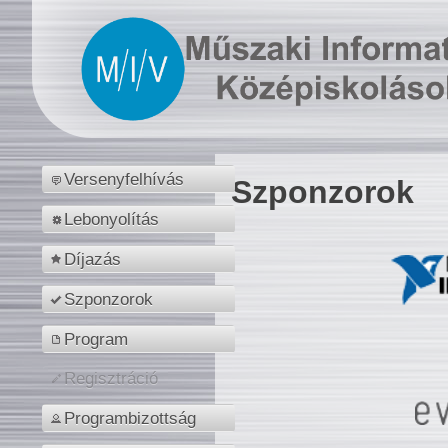
Versenyfelhívás
Szponzorok
Lebonyolítás
Díjazás
Szponzorok
Program
Regisztráció
Programbizottság