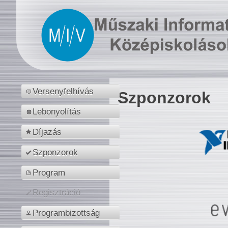
Versenyfelhívás
Szponzorok
Lebonyolítás
Díjazás
Szponzorok
Program
Regisztráció
Programbizottság