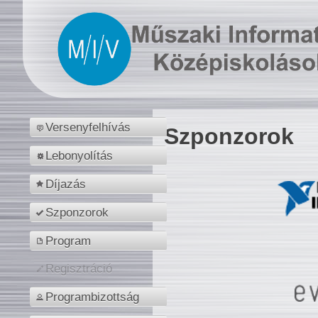
Versenyfelhívás
Szponzorok
Lebonyolítás
Díjazás
Szponzorok
Program
Regisztráció
Programbizottság