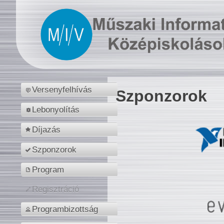
Versenyfelhívás
Szponzorok
Lebonyolítás
Díjazás
Szponzorok
Program
Regisztráció
Programbizottság