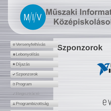
Versenyfelhívás
Szponzorok
Lebonyolítás
Díjazás
Szponzorok
Program
Regisztráció
Programbizottság