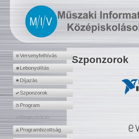
Versenyfelhívás
Szponzorok
Lebonyolítás
Díjazás
Szponzorok
Program
Regisztráció
Programbizottság