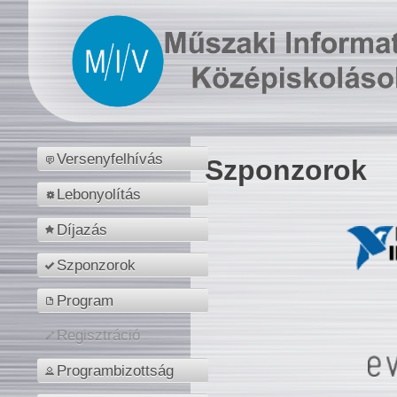
Versenyfelhívás
Szponzorok
Lebonyolítás
Díjazás
Szponzorok
Program
Regisztráció
Programbizottság