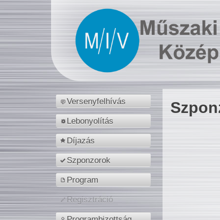
Versenyfelhívás
Szpon
Lebonyolítás
Díjazás
Szponzorok
Program
Regisztráció
Programbizottság